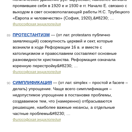
проявившее себя в 1920 е и 1930 е гг. Начало Е. связано с
выходом в свет основополагающей работы Н.С. Трубецкого
«Европа и человечество» (София, 1920),&#8230; …
Философская энциклопедия
ПРОТЕСТАНТИЗМ
— (от лат. protestans публично
89
заявляющий) совокупность церквей и сект, которые
возникли в ходе Реформации 16 в. и вместе с
католицизмом и православием составляют основные
разновидности христианства. Реформация означала
коренную перестройку&#8230; …
Философская энциклопедия
СИМПЛИФИКАЦИЯ
— (от лат. simplex – простой и facere –
90
делать) упрощение. Чаще всего симплификация –
недопустимое упрощение в постановке проблемы,
создаваемое тем, что (намеренно) отбрасываются
решающие, наиболее важные нюансы, а отдельные
частные проблемы&#8230; …
Философская энциклопедия