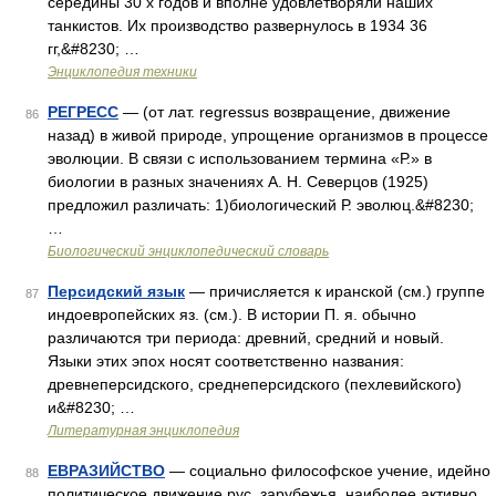
середины 30 х годов и вполне удовлетворяли наших
танкистов. Их производство развернулось в 1934 36
гг,&#8230; …
Энциклопедия техники
РЕГРЕСС
— (от лат. regressus возвращение, движение
86
назад) в живой природе, упрощение организмов в процессе
эволюции. В связи с использованием термина «Р.» в
биологии в разных значениях А. Н. Северцов (1925)
предложил различать: 1)биологический Р. эволюц.&#8230;
…
Биологический энциклопедический словарь
Персидский язык
— причисляется к иранской (см.) группе
87
индоевропейских яз. (см.). В истории П. я. обычно
различаются три периода: древний, средний и новый.
Языки этих эпох носят соответственно названия:
древнеперсидского, среднеперсидского (пехлевийского)
и&#8230; …
Литературная энциклопедия
ЕВРАЗИЙСТВО
— социально философское учение, идейно
88
политическое движение рус. зарубежья, наиболее активно