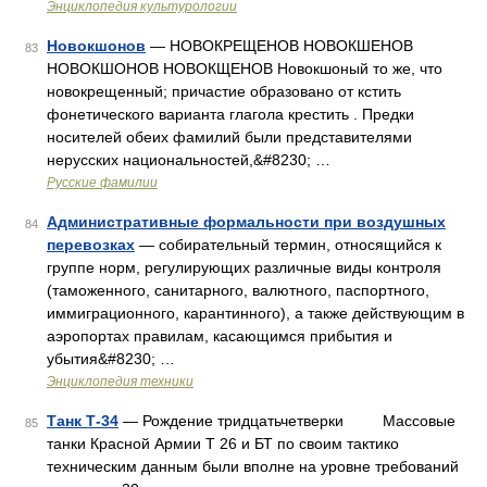
Энциклопедия культурологии
Новокшонов
— НОВОКРЕЩЕНОВ НОВОКШЕНОВ
83
НОВОКШОНОВ НОВОКЩЕНОВ Новокшоный то же, что
новокрещенный; причастие образовано от кстить
фонетического варианта глагола крестить . Предки
носителей обеих фамилий были представителями
нерусских национальностей,&#8230; …
Русские фамилии
Административные формальности при воздушных
84
перевозках
— собирательный термин, относящийся к
группе норм, регулирующих различные виды контроля
(таможенного, санитарного, валютного, паспортного,
иммиграционного, карантинного), а также действующим в
аэропортах правилам, касающимся прибытия и
убытия&#8230; …
Энциклопедия техники
Танк Т-34
— Рождение тридцатьчетверки Массовые
85
танки Красной Армии Т 26 и БТ по своим тактико
техническим данным были вполне на уровне требований