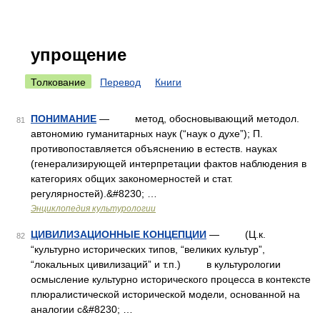
упрощение
Толкование
Перевод
Книги
ПОНИМАНИЕ
— метод, обосновывающий методол.
81
автономию гуманитарных наук (“наук о духе”); П.
противопоставляется объяснению в естеств. науках
(генерализирующей интерпретации фактов наблюдения в
категориях общих закономерностей и стат.
регулярностей).&#8230; …
Энциклопедия культурологии
ЦИВИЛИЗАЦИОННЫЕ КОНЦЕПЦИИ
— (Ц.к.
82
“культурно исторических типов, “великих культур”,
“локальных цивилизаций” и т.п.) в культурологии
осмысление культурно исторического процесса в контексте
плюралистической исторической модели, основанной на
аналогии с&#8230; …